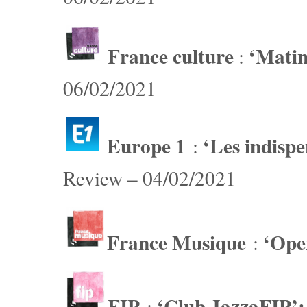
France culture
‘Matin
:
06/02/2021
Europe 1
‘Les indisp
:
Review – 04/02/2021
France Musique
‘Ope
:
FIP
‘Club JazzaFIP’:
: