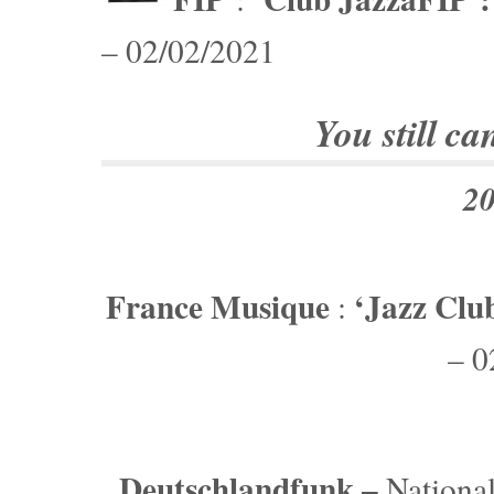
– 02/02/2021
You still ca
2
France Musique
‘Jazz Clu
:
– 0
Deutschlandfunk –
Nationa