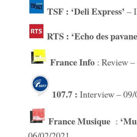
TSF : ‘Deli Express’
– I
RTS : ‘Echo des pavane
France Info
: Review –
107.7 :
Interview – 09
France Musique
‘Mu
:
06/02/2021