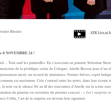
Fender Rhodes
Live at J
EPK
e
 le 8 NOVEMBRE 24 !
ied… Tout sauf les pantoufles. En s’associant au pianiste Sebastian Stern
musiciens de la prolifique scène de Cologne, Airelle Besson joue d’un é
 joyeusement ancré, un recueil de miniatures. Formes brèves, esprit ludiq
commun est maximum. Cela s’entend entre les notes, dans leur écoute res
la note ou le silence.Né au fil des rencontres d’Airelle sur la scène europ
lamation du pianiste en ouverture du premier concert : «
Let’s surprise o
e Collin, l’art de la surprise est devenu leur signature.