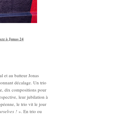
azz à Junas 24
al et au batteur Jonas
tonnant décalage. Un trio
ue, dix compositions pour
pective, leur jubilation à
éenne, le trio vit le jour
urselves !
». En trio ou